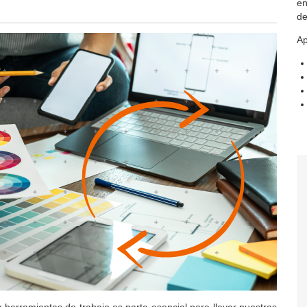
en
de
Ap