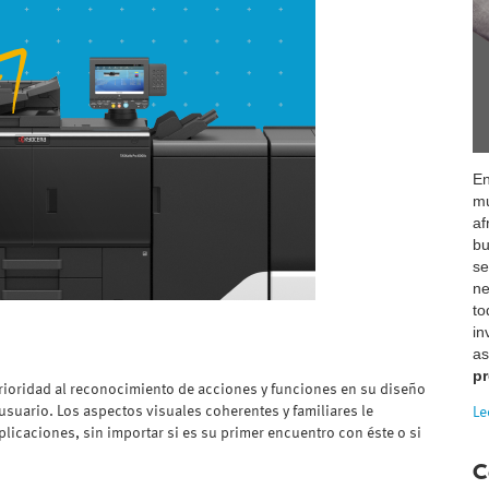
E
mu
af
bu
s
ne
to
in
a
p
rioridad al reconocimiento de acciones y funciones en su diseño
suario. Los aspectos visuales coherentes y familiares le
Le
licaciones, sin importar si es su primer encuentro con éste o si
C