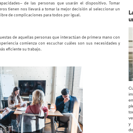
capacidades– de las personas que usarán el dispositivo. Tomar
os tienen nos llevará a tomar la mejor decisión al seleccionar un
L
 libre de complicaciones para todos por igual.
u
puestas de aquellas personas que interactúan de primera mano con
 experiencia comienza con escuchar cuáles son sus necesidades y
ás eficiente su trabajo.
C
im
e
p
to
v
y 
do