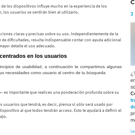
C
 de los dispositivos influye mucho en la experiencia de los
r, los usuarios se sentirán bien al utilizarlo.
3
cciones claras y precisas sobre su uso. Independientemente de la
re de dificultades, resulta indispensable contar con ayuda adicional
ayor detalle el uso adecuado.
entrados en los usuarios
incipios de usabilidad, a continuación te compartimos algunas
us necesidades como usuario al centro de tu búsqueda.
¿T
e
so
za– es importante que realices una ponderación profunda sobre su
C
t
es usuarios que tendrá; es decir, piensa si sólo será usado por
d
positivo al que todos tendrán acceso. Esto te ayudará a definir el
p
ajo.
me
Le