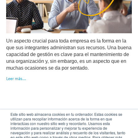
Un aspecto crucial para toda empresa es la forma en la
que sus integrantes administran sus recursos. Una buena
capacidad de gestión es clave para el mantenimiento de
una organización y, sin embargo, es un aspecto que en
muchas ocasiones se da por sentado.
Leer más...
Este sitio web almacena cookies en tu ordenador. Estas cookies se
utilizan para recopilar información acerca de la forma en que
interactúas con nuestro sitio web y recordarlo. Usamos esta
Contactanos
Privacidad y Cookies
información para personalizar y mejorar tu experiencia de
Solicitud de acceso a Datos Personales
Condiciones de uso
navegación y para realizar análisis y recuento de los visitantes, tanto
en este sitio web como a través de otros medios. Para obtener más
Administra tus cookies
Prensa
Lista de países