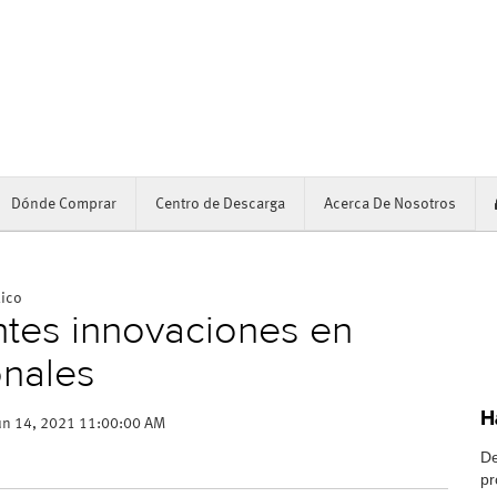
Dónde Comprar
Centro de Descarga
Acerca De Nosotros
xico
ntes innovaciones en
onales
H
un 14, 2021 11:00:00 AM
De
pr