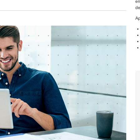
en
de
Ap