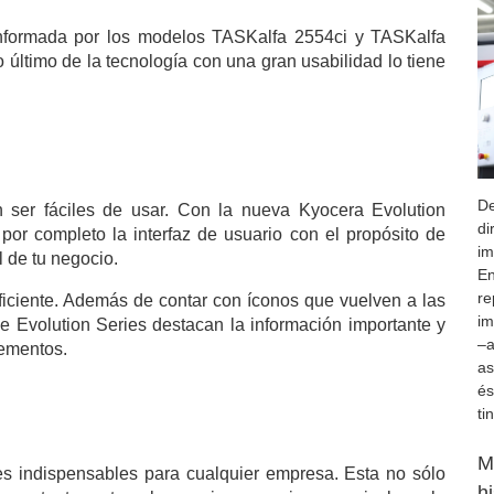
onformada por los modelos TASKalfa 2554ci y TASKalfa
 último de la tecnología con una gran usabilidad lo tiene
De
 ser fáciles de usar. Con la nueva Kyocera Evolution
di
or completo la interfaz de usuario con el propósito de
im
l de tu negocio.
En
re
 eficiente. Además de contar con íconos que vuelven a las
im
e Evolution Series destacan la información importante y
–a
lementos.
as
és
ti
M
s indispensables para cualquier empresa. Esta no sólo
h