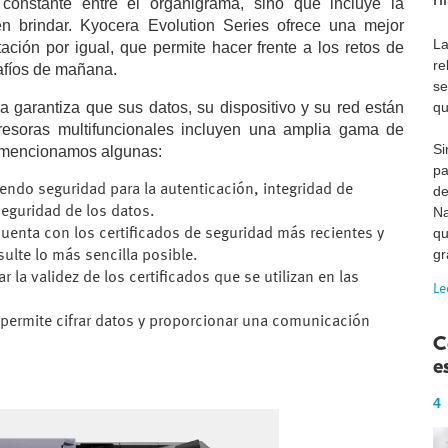
n constante entre el organigrama, sino que incluye la
n brindar. Kyocera Evolution Series ofrece una mejor
La
ción por igual, que permite hacer frente a los retos de
re
afíos de mañana.
se
qu
garantiza que sus datos, su dispositivo y su red están
esoras multifuncionales incluyen una amplia gama de
Si
e mencionamos algunas:
pa
iendo seguridad para la autenticación, integridad de
de
Na
seguridad de los datos.
qu
uenta con los certificados de seguridad más recientes y
gr
sulte lo más sencilla posible.
 la validez de los certificados que se utilizan en las
Le
permite cifrar datos y proporcionar una comunicación
C
e
4