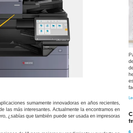
Pa
d
de
h
es
fa
Le
aplicaciones sumamente innovadoras en años recientes,
na de las más interesantes. Actualmente la encontramos en
C
, pero, ¿sabías que también puede ser usada en impresoras
t
6