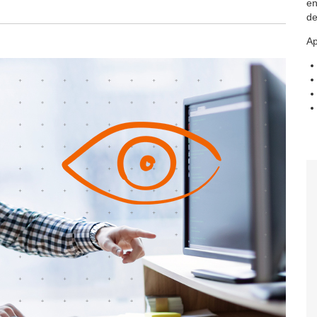
en
de
Ap