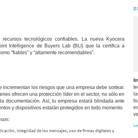
2
 recursos tecnológicos confiables. La nueva Kyocera
nt Intelligence de Buyers Lab (BLI) que la certifica a
como “fiables” y “altamente recomendables”.
I
t
se incrementan los riesgos que una empresa debe sortear.
l
ries ofrecen una protección líder en el sector, no sólo en
b
 la documentación. Así, tu empresa estará blindada ante
es
ntos y dispositivos estarán protegidos en todo momento.
v
 son:
Le
icación, integridad de los mensajes, uso de firmas digitales y